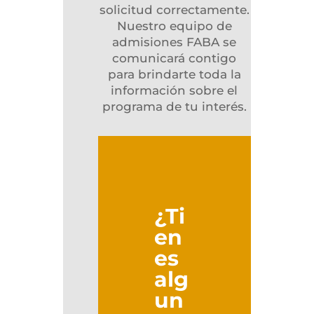
solicitud correctamente.
Nuestro equipo de
admisiones FABA se
comunicará contigo
para brindarte toda la
información sobre el
programa de tu interés.
¿Ti
en
es
alg
un