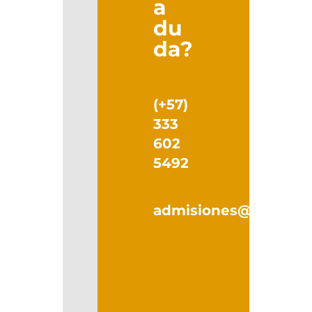
a
du
da?
(+57)
333
602
5492
admisiones@faba.edu