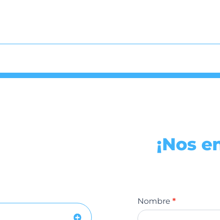
¡Nos e
¡Contáctanos!
Nombre
*