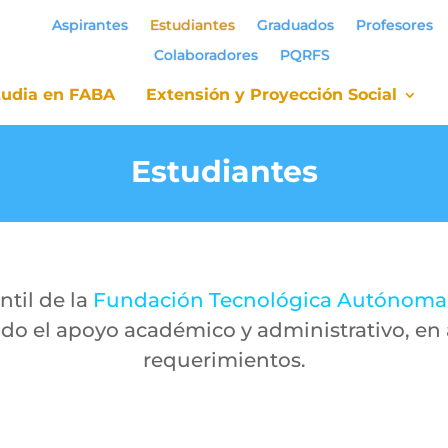
Aspirantes
Estudiantes
Graduados
Profesores
Colaboradores
PQRFS
tudia en FABA
Extensión y Proyección Social
tudia en FABA
Extensión y Proyección Social
Estudiantes
til de la
Fundación Tecnológica Autónoma
o el apoyo académico y administrativo, en a
requerimientos.