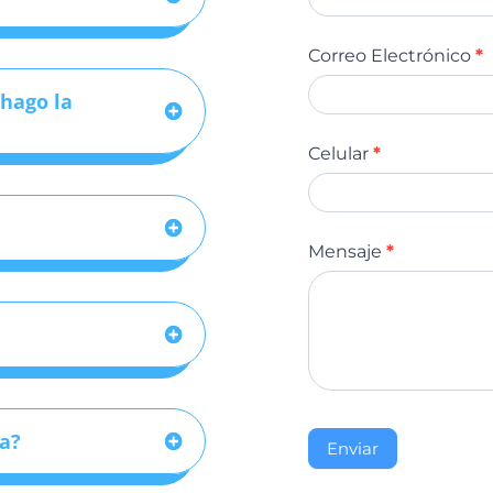
Correo Electrónico
*
hago la
Celular
*
Mensaje
*
la?
Enviar