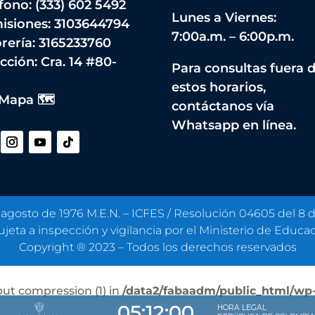
fono: (333) 602 5492
Lunes a Viernes:
isiones: 3103644794
7:00a.m. – 6:00p.m.
rería: 3165233760
cción:
Cra. 14 #80-
Para consultas fuera 
estos horarios,
 Mapa 🗺️
contáctanos vía
Whatsapp en línea.
 agosto de 1976 M.E.N. – ICFES / Resolución 04605 del 8
sujeta a inspección y vigilancia por el Ministerio de Educa
Copyright ® 2023 – Todos los derechos reservados
tput compression (1) in
/data2/fabaadm/public_html/wp-