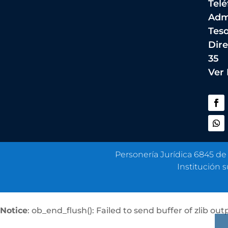
Telé
Adm
Teso
Dire
35
Ver
Personería Jurídica 6845 de
Institución 
Notice
: ob_end_flush(): Failed to send buffer of zlib ou