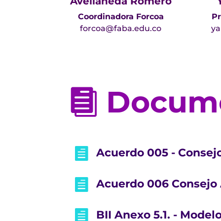
Avellaneda Romero
Coordinadora Forcoa
Pr
forcoa@faba.edu.co
ya
Docum


Acuerdo 005 - Consej

Acuerdo 006 Consejo 

BII Anexo 5.1. - Model