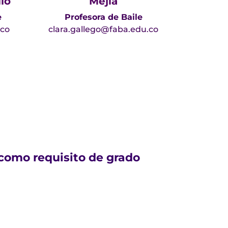
llo
Mejía
e
Profesora de Baile
.co
clara.gallego@faba.edu.co
como requisito de grado