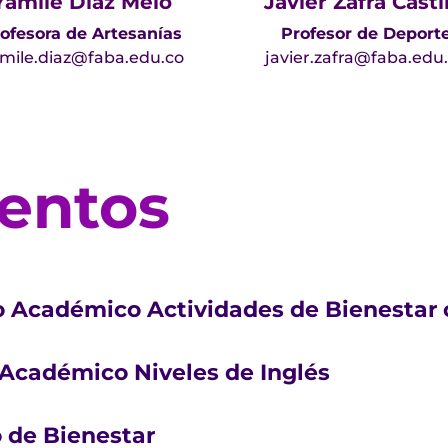
Yamile Díaz Melo
Javier Zafra Casti
ofesora de Artesanías
Profesor de Deport
mile.diaz@faba.edu.co
javier.zafra@faba.edu
entos
o Académico Actividades de Bienestar 
Académico Niveles de Inglés
o de Bienestar