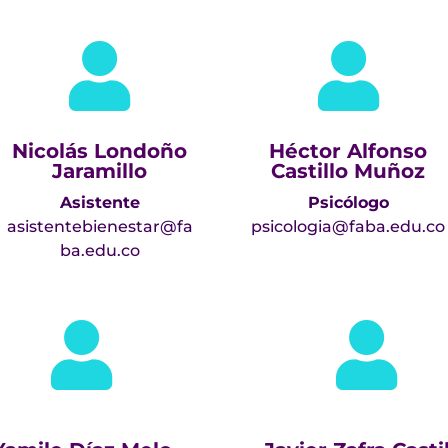


Nicolás Londoño
Héctor Alfonso
Jaramillo
Castillo Muñoz
Asistente
Psicólogo
asistentebienestar@fa
psicologia@faba.edu.co
ba.edu.co

