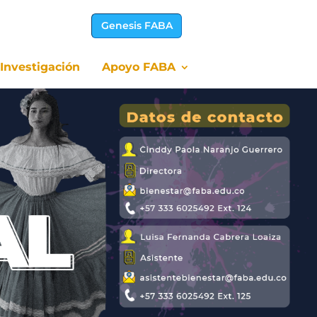
Genesis FABA
Investigación
Apoyo FABA
Investigación
Apoyo FABA