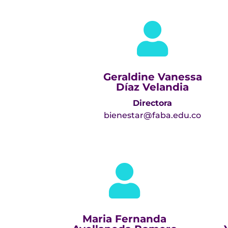

Geraldine Vanessa
Díaz Velandia
Directora
bienestar@faba.edu.co

Maria Fernanda