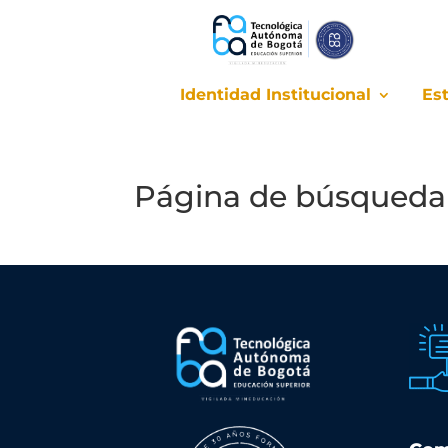
Identidad Institucional
Es
Identidad Institucional
Es
Página de búsqueda