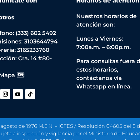
unícate con
Horarios de atención
Nuestros horarios de
otros
atención son:
fono: (333) 602 5492
Lunes a Viernes:
isiones: 3103644794
7:00a.m. – 6:00p.m.
rería: 3165233760
cción:
Cra. 14 #80-
Para consultas fuera 
estos horarios,
 Mapa 🗺️
contáctanos vía
Whatsapp en línea.
 agosto de 1976 M.E.N. – ICFES / Resolución 04605 del 8
sujeta a inspección y vigilancia por el Ministerio de Educa