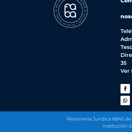
Com
nos
Telé
Adm
Teso
Dire
35
Ver
Personería Jurídica 6845 de
Institución 