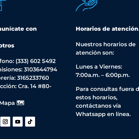
unícate con
Horarios de atención
Nuestros horarios de
otros
atención son:
fono: (333) 602 5492
Lunes a Viernes:
isiones: 3103644794
7:00a.m. – 6:00p.m.
rería: 3165233760
cción:
Cra. 14 #80-
Para consultas fuera 
estos horarios,
 Mapa 🗺️
contáctanos vía
Whatsapp en línea.