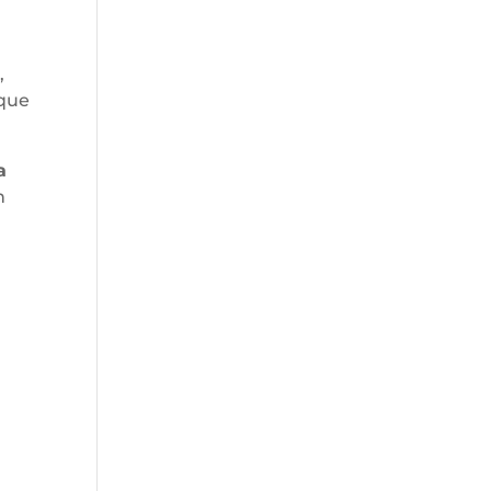
,
 que
a
n