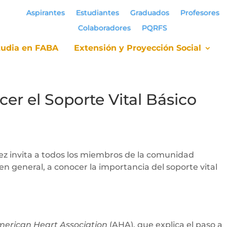
Aspirantes
Estudiantes
Graduados
Profesores
Colaboradores
PQRFS
tudia en FABA
Extensión y Proyección Social
tudia en FABA
Extensión y Proyección Social
er el Soporte Vital Básico
ez invita a todos los miembros de la comunidad
 en general, a conocer la importancia del soporte vital
erican Heart Association
(AHA), que explica el paso a