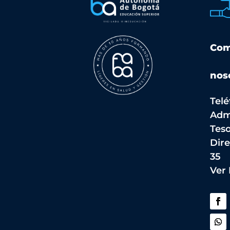
Com
nos
Telé
Adm
Teso
Dire
35
Ver