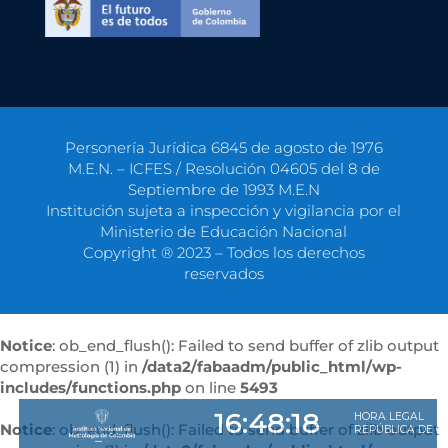
Personería Jurídica 6845 de agosto de 1976
M.E.N. – ICFES / Resolución 04605 del 8 de
Septiembre de 1993 M.E.N
Institución sujeta a inspección y vigilancia por el
Ministerio de Educación Nacional
Copyright ® 2023 – Todos los derechos
reservados
Notice
: ob_end_flush(): Failed to send buffer of zlib output
compression (1) in
/data2/fabaadm/public_html/wp-
includes/functions.php
on line
5493
Notice
: ob_end_flush(): Failed to send buffer of zlib output